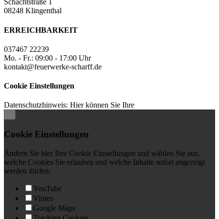
Schachtstraße 1
08248 Klingenthal
ERREICHBARKEIT
037467 22239
Mo. - Fr.: 09:00 - 17:00 Uhr
kontakt@feuerwerke-scharff.de
Cookie Einstellungen
Datenschutzhinweis: Hier können Sie Ihre
×
Cookie Einstellungen
Ändern Sie hier Ihre Cookie Einstellungen und wählen Sie aus,
welche Cookies Sie erlauben und welche Inhalte sofort angezeigt
werden dürfen.
YouTube
Vimeo
Google Maps
Tracking Cookies