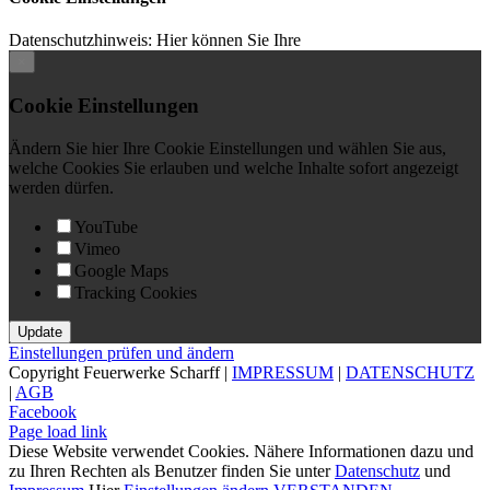
Datenschutzhinweis: Hier können Sie Ihre
×
Cookie Einstellungen
Ändern Sie hier Ihre Cookie Einstellungen und wählen Sie aus,
welche Cookies Sie erlauben und welche Inhalte sofort angezeigt
werden dürfen.
YouTube
Vimeo
Google Maps
Tracking Cookies
Einstellungen prüfen und ändern
Copyright Feuerwerke Scharff |
IMPRESSUM
|
DATENSCHUTZ
|
AGB
Facebook
Page load link
Diese Website verwendet Cookies. Nähere Informationen dazu und
zu Ihren Rechten als Benutzer finden Sie unter
Datenschutz
und