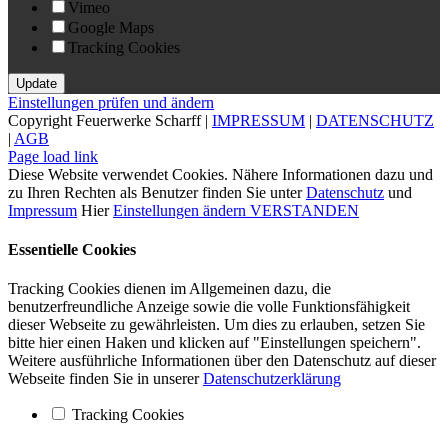
Vimeo
Google Maps
Tracking Cookies
Einstellungen prüfen und ändern
Copyright Feuerwerke Scharff |
IMPRESSUM
|
DATENSCHUTZ
|
AGB
Facebook
Page load link
Diese Website verwendet Cookies. Nähere Informationen dazu und
zu Ihren Rechten als Benutzer finden Sie unter
Datenschutz
und
Impressum
Hier
Einstellungen ändern
VERSTANDEN
Essentielle Cookies
Tracking Cookies dienen im Allgemeinen dazu, die
benutzerfreundliche Anzeige sowie die volle Funktionsfähigkeit
dieser Webseite zu gewährleisten. Um dies zu erlauben, setzen Sie
bitte hier einen Haken und klicken auf "Einstellungen speichern".
Weitere ausführliche Informationen über den Datenschutz auf dieser
Webseite finden Sie in unserer
Datenschutzerklärung
Tracking Cookies