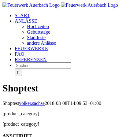
Zum
Inhalt
START
springen
ANLÄSSE
Hochzeiten
Geburtstage
Stadtfeste
andere Anlässe
FEUERWERKE
FAQ
REFERENZEN
Suche
nach:
Shoptest
Shoptest
volker.sachse
2018-03-08T14:09:53+01:00
[product_category]
[product_category]
ANSCHRIFT