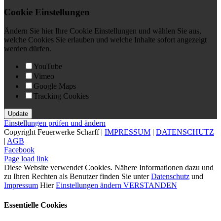
Cookie Einstellungen
Ändern Sie hier Ihre Cookie Einstellungen und wählen Sie aus,
welche Cookies Sie erlauben und welche Inhalte sofort angezeigt
werden dürfen.
YouTube
Vimeo
Google Maps
Tracking Cookies
Einstellungen prüfen und ändern
Copyright Feuerwerke Scharff |
IMPRESSUM
|
DATENSCHUTZ
|
AGB
Facebook
Page load link
Diese Website verwendet Cookies. Nähere Informationen dazu und
zu Ihren Rechten als Benutzer finden Sie unter
Datenschutz
und
Impressum
Hier
Einstellungen ändern
VERSTANDEN
Essentielle Cookies